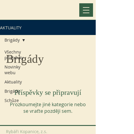
RYBÁŘI KOPANICE, z.s.
AKTUALITY
Brigády
Všechny
Brigády
příspěvky
Novinky
webu
Aktuality
Brigády
Příspěvky se připravují
Schůze
Prozkoumejte jiné kategorie nebo
se vraťte později sem.
Rybáři Kopanice, z.s.